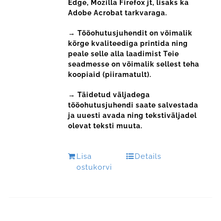
Edge, Mozilla Firefox jt, lisaks ka
Adobe Acrobat tarkvaraga.
→ Tööohutusjuhendit on võimalik
kõrge kvaliteediga printida ning
peale selle alla laadimist Teie
seadmesse on võimalik sellest teha
koopiaid (piiramatult).
→ Täidetud väljadega
tööohutusjuhendi saate salvestada
ja uuesti avada ning tekstiväljadel
olevat teksti muuta.
Lisa
Details
ostukorvi