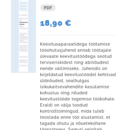
18,90
€
Keevitusaparaatidega töötamise
tööohutusjuhend annab töötajale
ülevaate keevitustöödega seotud
terviseriskidest ning abinõudest
nende vältimiseks. Juhendis on
kirjeldatud keevitustöödel kehtivad
üldnõuded, sealhulgas
isikukaitsevahendite kasutamise
kohustus ning nõuded
keevitustööde tegemise töökohale.
Eraldi on välja toodud
kontrolltoimingud, mida tuleb
teostada enne töö alustamist, et
tagada ohutu ja nõuetekohane
tööprotsess. Samuti selgitab