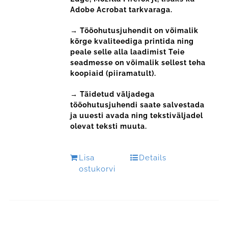
Adobe Acrobat tarkvaraga.
→ Tööohutusjuhendit on võimalik
kõrge kvaliteediga printida ning
peale selle alla laadimist Teie
seadmesse on võimalik sellest teha
koopiaid (piiramatult).
→ Täidetud väljadega
tööohutusjuhendi saate salvestada
ja uuesti avada ning tekstiväljadel
olevat teksti muuta.
Lisa
Details
ostukorvi