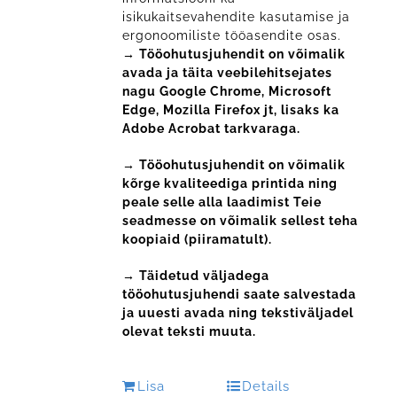
isikukaitsevahendite kasutamise ja
ergonoomiliste tööasendite osas.
→ Tööohutusjuhendit on võimalik
avada ja täita veebilehitsejates
nagu Google Chrome, Microsoft
Edge, Mozilla Firefox jt, lisaks ka
Adobe Acrobat tarkvaraga.
→ Tööohutusjuhendit on võimalik
kõrge kvaliteediga printida ning
peale selle alla laadimist Teie
seadmesse on võimalik sellest teha
koopiaid (piiramatult).
→ Täidetud väljadega
tööohutusjuhendi saate salvestada
ja uuesti avada ning tekstiväljadel
olevat teksti muuta.
Lisa
Details