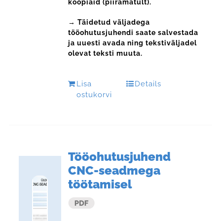
koopiaid (piiramatult).
→ Täidetud väljadega
tööohutusjuhendi saate salvestada
ja uuesti avada ning tekstiväljadel
olevat teksti muuta.
Lisa
Details
ostukorvi
Tööohutusjuhend
CNC-seadmega
töötamisel