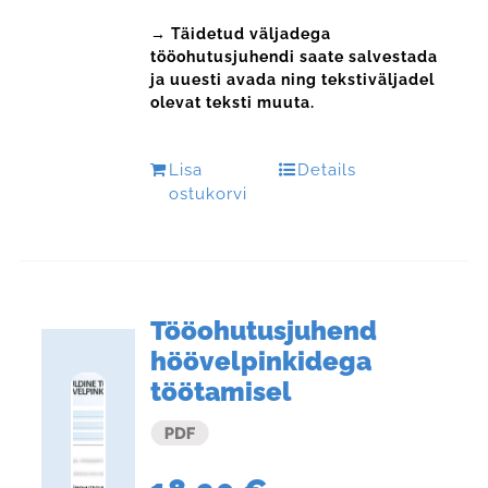
→ Täidetud väljadega
tööohutusjuhendi saate salvestada
ja uuesti avada ning tekstiväljadel
olevat teksti muuta.
Lisa
Details
ostukorvi
Tööohutusjuhend
höövelpinkidega
töötamisel