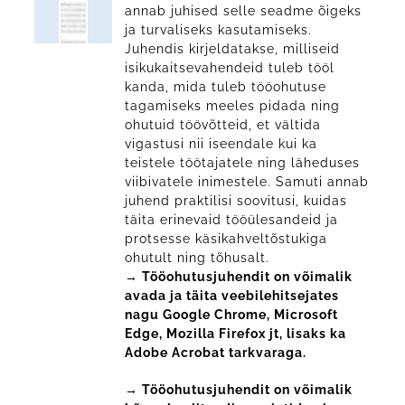
annab juhised selle seadme õigeks
ja turvaliseks kasutamiseks.
Juhendis kirjeldatakse, milliseid
isikukaitsevahendeid tuleb tööl
kanda, mida tuleb tööohutuse
tagamiseks meeles pidada ning
ohutuid töövõtteid, et vältida
vigastusi nii iseendale kui ka
teistele töötajatele ning läheduses
viibivatele inimestele. Samuti annab
juhend praktilisi soovitusi, kuidas
täita erinevaid tööülesandeid ja
protsesse käsikahveltõstukiga
ohutult ning tõhusalt.
→ Tööohutusjuhendit on võimalik
avada ja täita veebilehitsejates
nagu Google Chrome, Microsoft
Edge, Mozilla Firefox jt, lisaks ka
Adobe Acrobat tarkvaraga.
→ Tööohutusjuhendit on võimalik