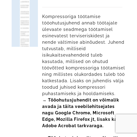
Kompressoriga töötamise
tööohutusjuhend annab töötajale
ülevaate seadmega töötamisel
esinevatest terviseriskidest ja
nende vältimise abinõudest. Juhend
tutvustab, milliseid
isikukaitsevahendeid tuleb
kasutada, millised on ohutud
töövõtted kompressoriga töötamisel
ning millistes olukordades tuleb töö
katkestada. Lisaks on juhendis välja
toodud juhised kompressori
puhastamiseks ja hooldamiseks.
→ Tööohutusjuhendit on võimalik
avada ja täita veebilehitsejates
nagu Google Chrome, Microsoft
Edge, Mozilla Firefox jt, lisaks ka
Adobe Acrobat tarkvaraga.