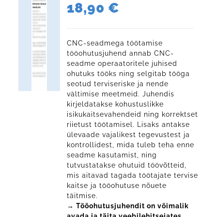
18,90
€
CNC-seadmega töötamise
tööohutusjuhend annab CNC-
seadme operaatoritele juhised
ohutuks tööks ning selgitab tööga
seotud terviseriske ja nende
vältimise meetmeid. Juhendis
kirjeldatakse kohustuslikke
isikukaitsevahendeid ning korrektset
riietust töötamisel. Lisaks antakse
ülevaade vajalikest tegevustest ja
kontrollidest, mida tuleb teha enne
seadme kasutamist, ning
tutvustatakse ohutuid töövõtteid,
mis aitavad tagada töötajate tervise
kaitse ja tööohutuse nõuete
täitmise.
→ Tööohutusjuhendit on võimalik
avada ja täita veebilehitsejates