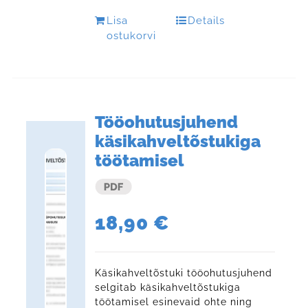
Lisa
Details
ostukorvi
Tööohutusjuhend
käsikahveltõstukiga
töötamisel
18,90
€
Käsikahveltõstuki tööohutusjuhend
selgitab käsikahveltõstukiga
töötamisel esinevaid ohte ning