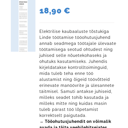
18,90
€
Elektrilise kaubaaluste tõstukiga
Linde töötamise tööohutusjuhend
annab seadmega töötajale ülevaate
töötamisega seotud ohtudest ning
juhised selle nõuetekohaseks ja
ohutuks kasutamiseks. Juhendis
kirjeldatakse kontrolltoiminguid,
mida tuleb teha enne töö
alustamist ning õigeid töövõtteid
erinevate manöövrite ja ülesannete
täitmisel. Samuti antakse juhiseid,
milleks seadet tohib kasutada ja
milleks mitte ning kuidas masin
tuleb pärast töö lõpetamist
korrektselt paigutada.
→ Tööohutusjuhendit on võimalik
avada ja täita veebilehitsejates