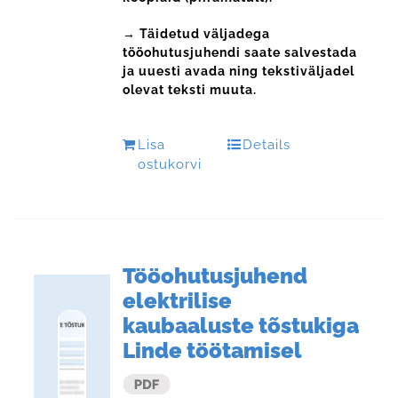
→ Täidetud väljadega
tööohutusjuhendi saate salvestada
ja uuesti avada ning tekstiväljadel
olevat teksti muuta.
Lisa
Details
ostukorvi
Tööohutusjuhend
elektrilise
kaubaaluste tõstukiga
Linde töötamisel