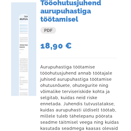
Tööohutusjuhend
aurupuhastiga
töötamisel
18,90
€
Aurupuhastiga töötamise
tööohutusjuhend annab töötajale
juhised aurupuhastiga töötamise
ohutusnõuete, ohutegurite ning
võimalike terviseriskide kohta ja
selgitab, kuidas neid riske
ennetada. Juhendis tutvustatakse,
kuidas aurupuhasti üldiselt töötab,
millele tuleb tähelepanu pöörata
seadme täitmisel veega ning kuidas
kasutada seadmega kaasas olevaid