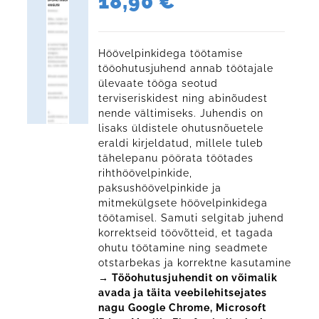
18,90
€
Höövelpinkidega töötamise
tööohutusjuhend annab töötajale
ülevaate tööga seotud
terviseriskidest ning abinõudest
nende vältimiseks. Juhendis on
lisaks üldistele ohutusnõuetele
eraldi kirjeldatud, millele tuleb
tähelepanu pöörata töötades
rihthöövelpinkide,
paksushöövelpinkide ja
mitmekülgsete höövelpinkidega
töötamisel. Samuti selgitab juhend
korrektseid töövõtteid, et tagada
ohutu töötamine ning seadmete
otstarbekas ja korrektne kasutamine
→ Tööohutusjuhendit on võimalik
avada ja täita veebilehitsejates
nagu Google Chrome, Microsoft