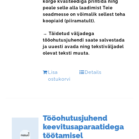
kõrge kvaliteediga printida ning
peale selle alla laadimist Teie
seadmesse on võimalik sellest teha
koopiaid (piiramatult).
→ Täidetud väljadega
tööohutusjuhendi saate salvestada
ja uuesti avada ning tekstiväljadel
olevat teksti muuta.
Lisa
Details
ostukorvi
Tööohutusjuhend
keevitusaparaatidega
töötamisel