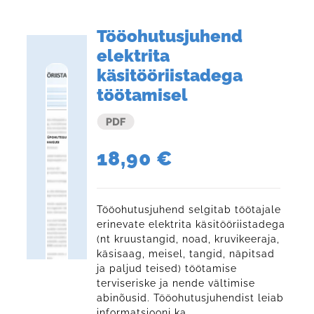
Tööohutusjuhend
elektrita
käsitööriistadega
töötamisel
18,90
€
Tööohutusjuhend selgitab töötajale
erinevate elektrita käsitööriistadega
(nt kruustangid, noad, kruvikeeraja,
käsisaag, meisel, tangid, näpitsad
ja paljud teised) töötamise
terviseriske ja nende vältimise
abinõusid. Tööohutusjuhendist leiab
informatsiooni ka