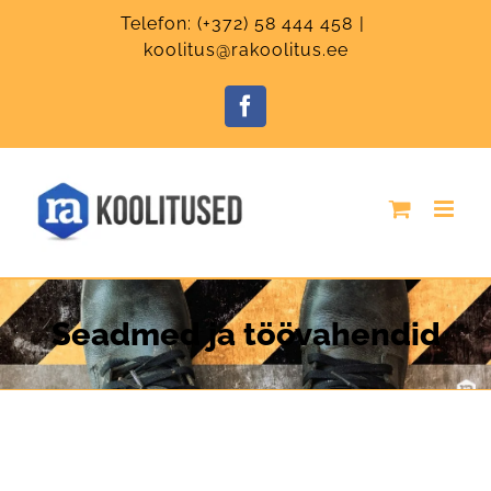
Skip
Telefon:
(+372) 58 444 458
|
to
koolitus@rakoolitus.ee
content
Facebook
Seadmed ja töövahendid