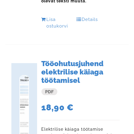
olevat teksti muuta.
Lisa
Details
ostukorvi
Tööohutusjuhend
elektrilise käiaga
töötamisel
18,90
€
Elektrilise käiaga töötamise